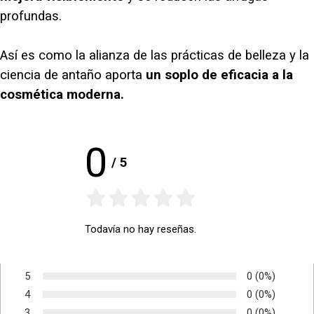
profundas.
Así es como la alianza de las prácticas de belleza y la
ciencia de antaño aporta
un soplo de eficacia a la
cosmética moderna.
0
/
5
Todavía no hay reseñas.
5
Número de vot
0
Porcentaje d
(0%)
Voto:
4
Número de vot
0
Porcentaje d
(0%)
Voto:
3
Número de vot
0
Porcentaje d
(0%)