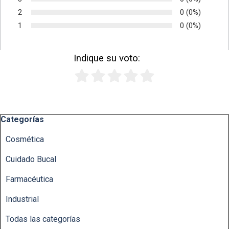
Voto:
2
Número de vot
0
Porcentaje d
(0%)
Voto:
1
Número de vot
0
Porcentaje d
(0%)
Voto:
Indique su voto:
1
2
3
4
5
Saltar el bloque Categorías
Categorías
Cosmética
Cuidado Bucal
Farmacéutica
Industrial
Todas las categorías