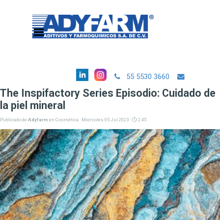
Vaya al Contenido
Saltar menú
55 5530 3660
contacto@adyfarm.com
The Inspifactory Series Episodio: Cuidado de
la piel mineral
Publicado de
Adyfarm
en
Cosmética
· Miercoles 05 Jul 2023 ·
2:45